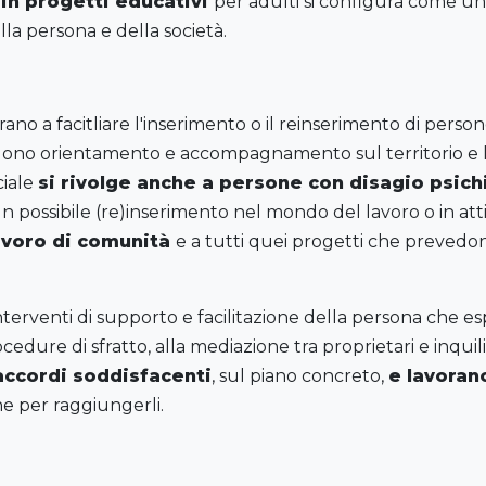
 in progetti educativi
per adulti si configura come u
la persona e della società.
rano a facitliare l'inserimento o il reinserimento di perso
vedono orientamento e accompagnamento sul territorio e la
ciale
si rivolge anche a persone con disagio psich
possibile (re)inserimento nel mondo del lavoro o in attivi
avoro di comunità
e a tutti quei progetti che prevedo
interventi di supporto e facilitazione della persona che es
edure di sfratto, alla mediazione tra proprietari e inquili
accordi soddisfacenti
, sul piano concreto,
e lavoran
e per raggiungerli.