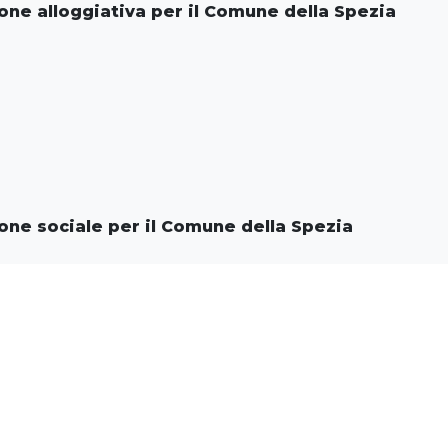
one alloggiativa per il Comune della Spezia
one sociale per il Comune della Spezia
t
retti 17 e 19 e Comune di Lerici