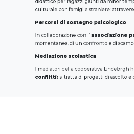
didattico per ragazzi giunti da minor temp
culturale con famiglie straniere: attraverso 
Percorsi di sostegno psicologico
In collaborazione con l’
associazione p
momentanea, di un confronto e di scambio
Mediazione scolastica
I mediatori della cooperativa Lindebrgh h
conflitti:
si tratta di progetti di ascolt
Attività estive - "Q
vacanze 2020"